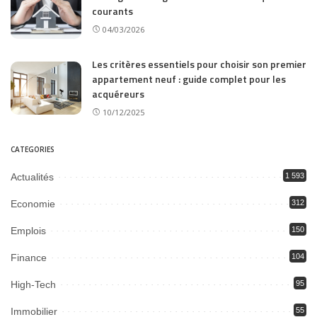
courants
04/03/2026
Les critères essentiels pour choisir son premier
appartement neuf : guide complet pour les
acquéreurs
10/12/2025
CATEGORIES
Actualités
1 593
Economie
312
Emplois
150
Finance
104
High-Tech
95
Immobilier
55