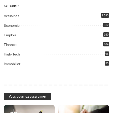
CATEGORIES
Actualités
1 593
Economie
312
Emplois
150
Finance
104
High-Tech
95
Immobilier
55
Vous pourriez aussi aimer