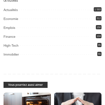
CATEGORIES
Actualités
1 593
Economie
312
Emplois
150
Finance
104
High-Tech
95
Immobilier
55
Vous pourriez aussi aimer