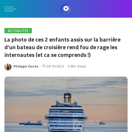
ACTUALITÉS
La photo de ces 2 enfants assis sur la barrière
d’un bateau de croisière rend fou de rage les
internautes (et ca se comprends !)
Philippe Durez
04/10/2023
5 Min Read
Posted
by