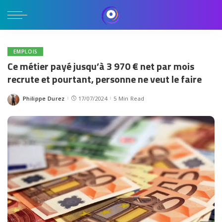
EMPLOIS
Ce métier payé jusqu’à 3 970 € net par mois
recrute et pourtant, personne ne veut le faire
Philippe Durez
17/07/2024
5 Min Read
Posted
by