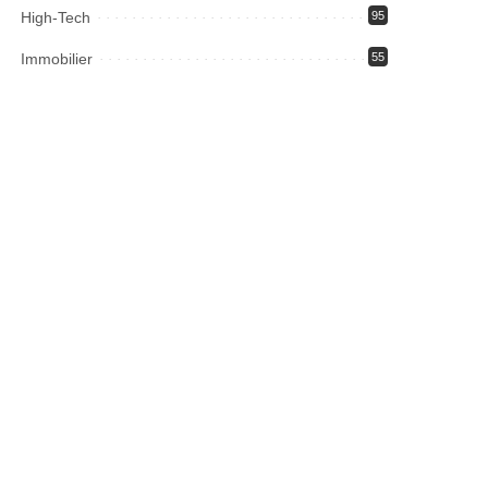
High-Tech
95
Immobilier
55