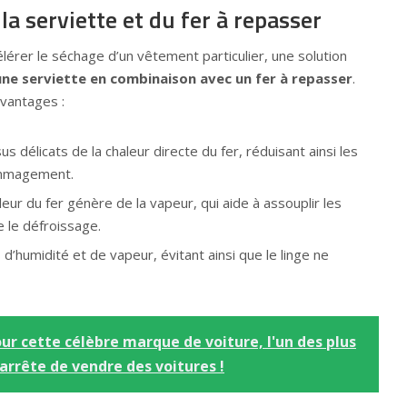
la serviette et du fer à repasser
érer le séchage d’un vêtement particulier, une solution
 une serviette en combinaison avec un fer à repasser
.
vantages :
us délicats de la chaleur directe du fer, réduisant ainsi les
ommagement.
eur du fer génère de la vapeur, qui aide à assouplir les
e le défroissage.
d’humidité et de vapeur, évitant ainsi que le linge ne
pour cette célèbre marque de voiture, l'un des plus
arrête de vendre des voitures !