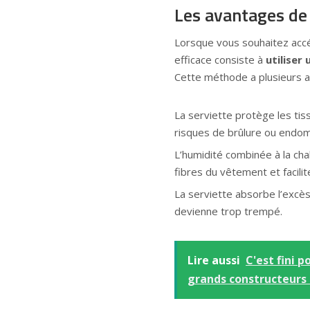
Les avantages de 
Lorsque vous souhaitez accél
efficace consiste à
utiliser
Cette méthode a plusieurs a
La serviette protège les tiss
risques de brûlure ou end
L’humidité combinée à la chal
fibres du vêtement et facilit
La serviette absorbe l’excès 
devienne trop trempé.
Lire aussi
C'est fini 
grands constructeurs 