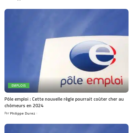
by
EMPLOIS
Pôle emploi : Cette nouvelle règle pourrait coûter cher au
chômeurs en 2024
Par
Philippe Durez
Posted
by