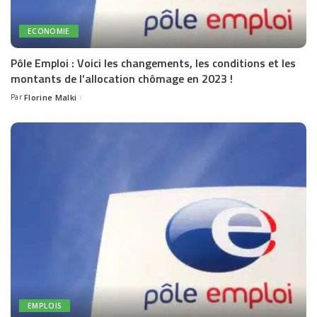
ECONOMIE
Pôle Emploi : Voici les changements, les conditions et les
montants de l’allocation chômage en 2023 !
Par
Florine Malki
Posted
by
EMPLOIS