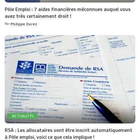
Pôle Emploi : 7 aides financières méconnues auquel vous
avez très certainement droit !
Par
Philippe Durez
Posted
by
ACTUALITÉS
RSA : Les allocataires vont être inscrit automatiquement
à Pôle emploi, voici ce que cela implique !