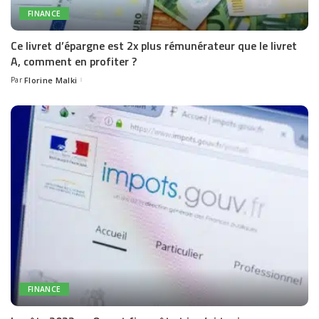
FINANCE
Ce livret d’épargne est 2x plus rémunérateur que le livret
A, comment en profiter ?
Par
Florine Malki
Posted
by
FINANCE