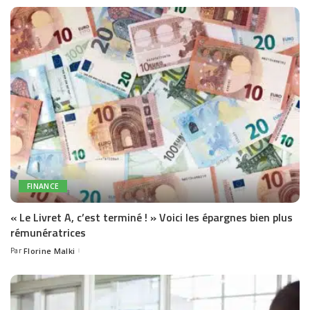
FINANCE
« Le Livret A, c’est terminé ! » Voici les épargnes bien plus
rémunératrices
Par
Florine Malki
Posted
by