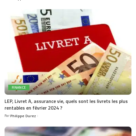
by
FINANCE
LEP, Livret A, assurance vie, quels sont les livrets les plus
rentables en février 2024 ?
Par
Philippe Durez
Posted
by