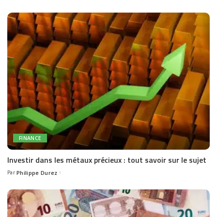
by
FINANCE
Investir dans les métaux précieux : tout savoir sur le sujet
Par
Philippe Durez
Posted
by