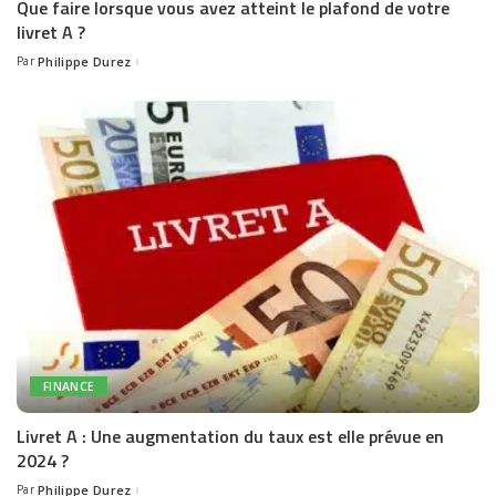
Que faire lorsque vous avez atteint le plafond de votre
livret A ?
Par
Philippe Durez
Posted
by
FINANCE
Livret A : Une augmentation du taux est elle prévue en
2024 ?
Par
Philippe Durez
Posted