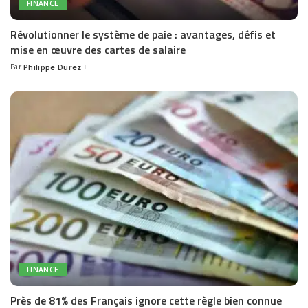
FINANCE
Révolutionner le système de paie : avantages, défis et
mise en œuvre des cartes de salaire
Par
Philippe Durez
Posted
by
FINANCE
Près de 81% des Français ignore cette règle bien connue