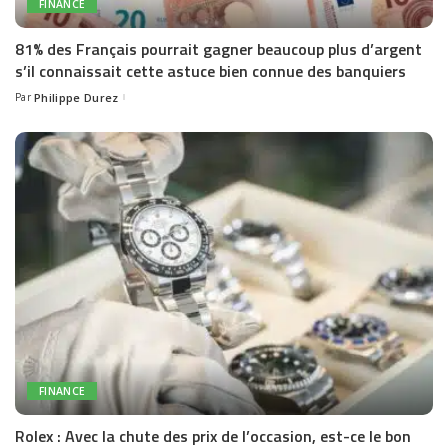
FINANCE
81% des Français pourrait gagner beaucoup plus d’argent
s’il connaissait cette astuce bien connue des banquiers
Par
Philippe Durez
Posted
by
FINANCE
Rolex : Avec la chute des prix de l’occasion, est-ce le bon