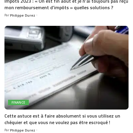
Impôts 2023 : « On est fin août et je n’ai toujours pas reçu
mon remboursement d’impôts » quelles solutions ?
Par
Philippe Durez
Posted
by
FINANCE
Cette astuce est à faire absolument si vous utilisez un
chéquier et que vous ne voulez pas être escroqué !
Par
Philippe Durez
Posted