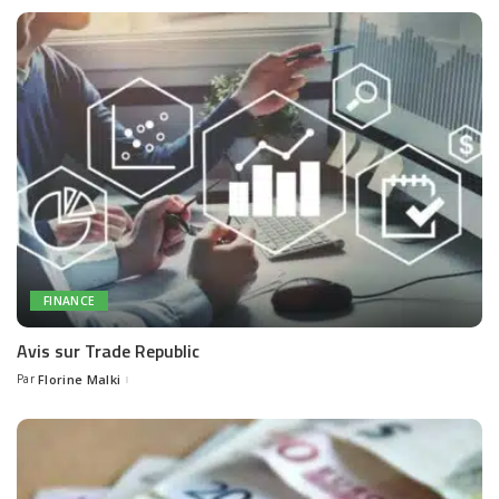
FINANCE
Avis sur Trade Republic
Par
Florine Malki
Posted
by